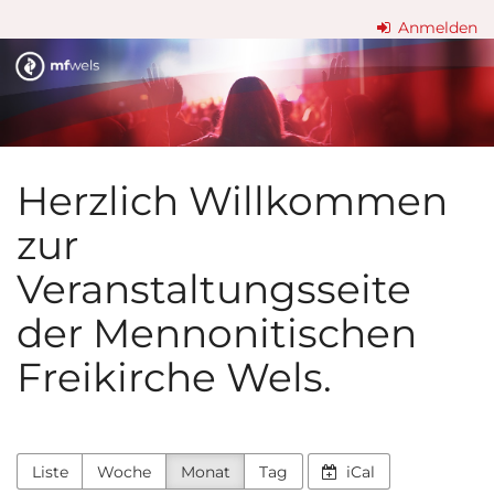
Zum
Anmelden
Haupt-
Mennonitische
Inhalt
springen
Freikirche
Wels
Herzlich Willkommen
zur
Veranstaltungsseite
der Mennonitischen
Freikirche Wels.
Liste
Woche
Monat
Tag
iCal