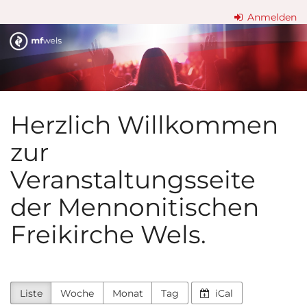
Zum
Anmelden
Haupt-
Mennonitische
Inhalt
springen
Freikirche
Wels
Herzlich Willkommen
zur
Veranstaltungsseite
der Mennonitischen
Freikirche Wels.
Liste
Woche
Monat
Tag
iCal